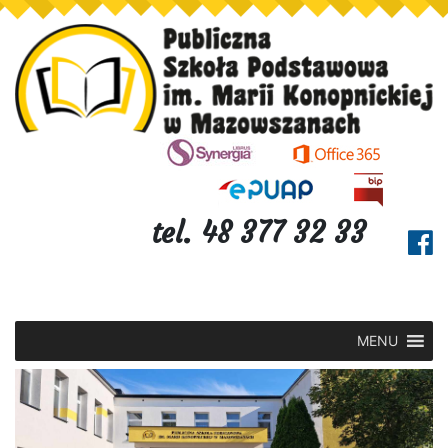
tel. 48 377 32 33
MENU