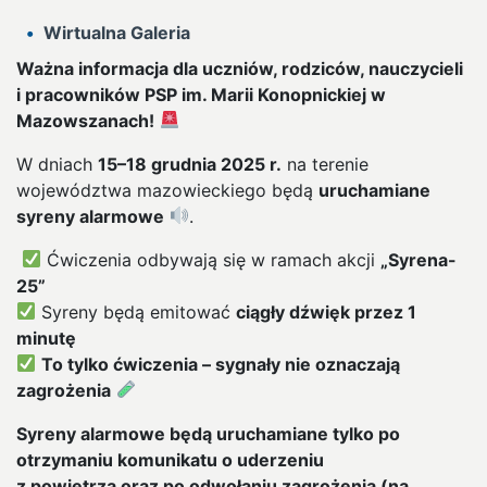
Wirtualna Galeria
Ważna informacja dla uczniów, rodziców, nauczycieli
i pracowników PSP im. Marii Konopnickiej w
Mazowszanach!
W dniach
15–18 grudnia 2025 r.
na terenie
województwa mazowieckiego będą
uruchamiane
syreny alarmowe
.
Ćwiczenia odbywają się w ramach akcji
„Syrena-
25”
Syreny będą emitować
ciągły dźwięk przez 1
minutę
To tylko ćwiczenia – sygnały nie oznaczają
zagrożenia
Syreny alarmowe będą uruchamiane tylko po
otrzymaniu komunikatu o uderzeniu
z powietrza oraz po odwołaniu zagrożenia (na