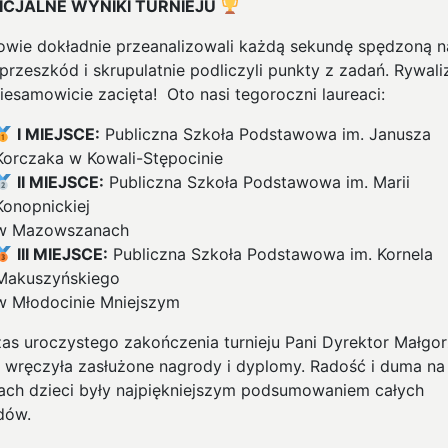
ICJALNE WYNIKI TURNIEJU
owie dokładnie przeanalizowali każdą sekundę spędzoną n
przeszkód i skrupulatnie podliczyli punkty z zadań. Rywali
niesamowicie zacięta! Oto nasi tegoroczni laureaci:
I MIEJSCE:
Publiczna Szkoła Podstawowa im. Janusza
Korczaka w Kowali-Stępocinie
II MIEJSCE:
Publiczna Szkoła Podstawowa im. Marii
Konopnickiej
w Mazowszanach
III MIEJSCE:
Publiczna Szkoła Podstawowa im. Kornela
Makuszyńskiego
w Młodocinie Mniejszym
as uroczystego zakończenia turnieju Pani Dyrektor Małgor
a wręczyła zasłużone nagrody i dyplomy. Radość i duma na
ach dzieci były najpiękniejszym podsumowaniem całych
dów.