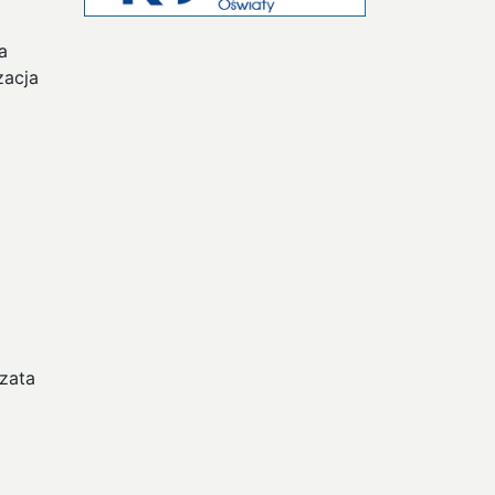
a
zacja
zata