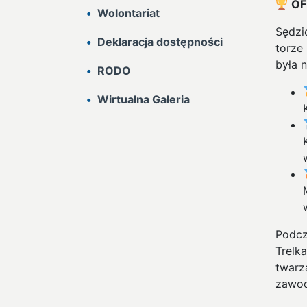
OF
Wolontariat
Sędzi
Deklaracja dostępności
torze 
była 
RODO
Wirtualna Galeria
Podcz
Trelk
twarz
zawo