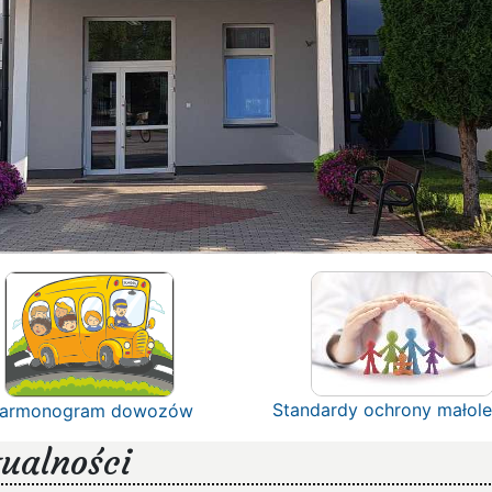
Standardy ochrony małole
armonogram dowozów
ualności