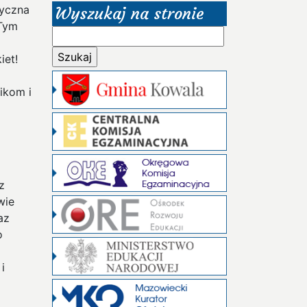
tyczna
Wyszukaj na stronie
 Tym
Szukaj:
iet!
ikom i
z
wie
az
o
i