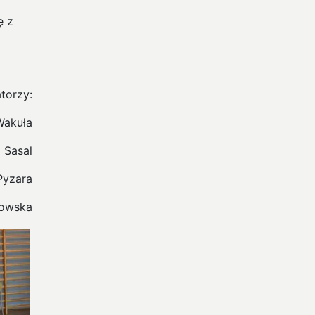
ę z
torzy:
Wakuła
 Sasal
Pyzara
kowska