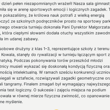
ł dzień pełen niezapomnianych wrażeń! Nasza sala gimnas
niła się w arenę sportowych emocji i logicznych zagadek.
 pokazaliśmy, że królowa nauk potrafi z wielką energią
czyć ze szkolnych podręczników prosto na sportowy park
alnego otwarcia turnieju dokonała Pani Dyrektor Małgorzata
a, która ciepłymi słowami dodała otuchy wszystkim zawodn
ła im udanej zabawy.
sobowe drużyny z klas 1–3, reprezentujące szkoły z terenu
 Kowala, stanęły do rywalizacji w turnieju łączącym sport z
atyką. Podczas pokonywania torów przeszkód młodzi
tnicy musieli wykazać się doskonałą kondycją fizyczną ora
nością intelektualną. W ramach sześciu konkurencji ucznio
 biegali w sztafecie, rozwiązywali zagadki geometryczne or
ali tangramy. Finałem zmagań był wymagający najwyższeg
nia test logiczny. O sukcesie i zajęciu miejsca na podium
owała w równej mierze fizyczna zwinność, co opanowanie 
zne myślenie.