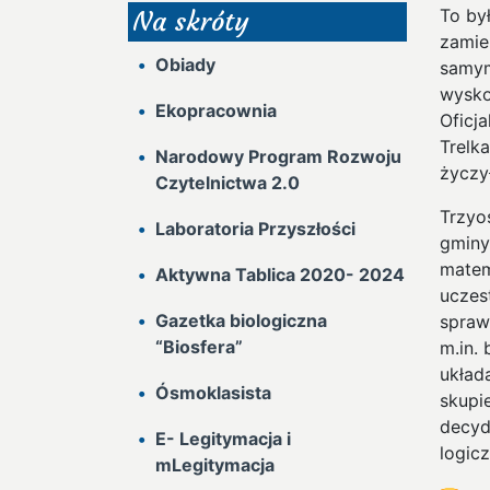
To by
Na skróty
zamie
Obiady
samym
wysko
Ekopracownia
Oficj
Trelk
Narodowy Program Rozwoju
życzy
Czytelnictwa 2.0
Trzyo
Laboratoria Przyszłości
gminy
matem
Aktywna Tablica 2020- 2024
uczes
Gazetka biologiczna
spraw
“Biosfera”
m.in.
układ
Ósmoklasista
skupie
decyd
E- Legitymacja i
logic
mLegitymacja