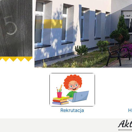
Rekrutacja
H
Akt