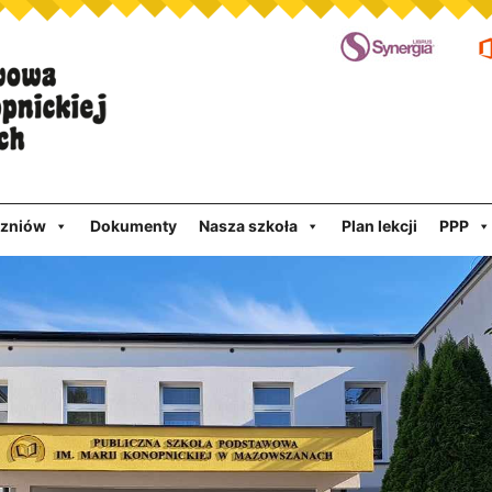
czniów
Dokumenty
Nasza szkoła
Plan lekcji
PPP