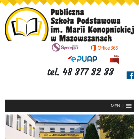
tel. 48 377 32 33
MENU