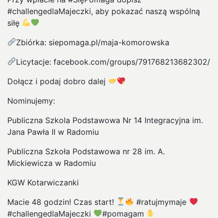
#challengedlaMajeczki, aby pokazać naszą wspólną
siłę
Zbiórka: siepomaga.pl/maja-komorowska
Licytacje: facebook.com/groups/791768213682302/
Dołącz i podaj dobro dalej
Nominujemy:
Publiczna Szkola Podstawowa Nr 14 Integracyjna im.
Jana Pawła II w Radomiu
Publiczna Szkoła Podstawowa nr 28 im. A.
Mickiewicza w Radomiu
KGW Kotarwiczanki
Macie 48 godzin! Czas start!
#ratujmymaje
#challengedlaMajeczki
#pomagam