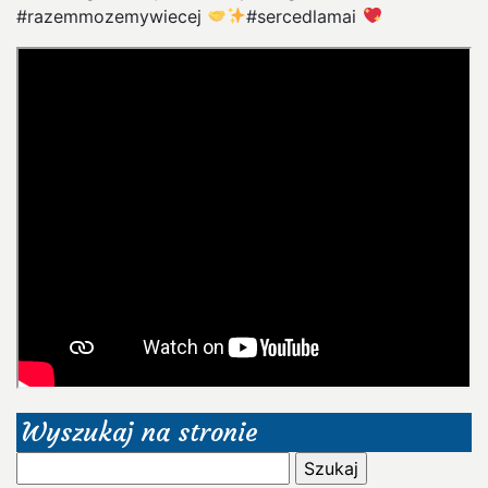
#razemmozemywiecej
#sercedlamai
Wyszukaj na stronie
Szukaj: