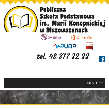
tel. 48 377 32 33
MENU