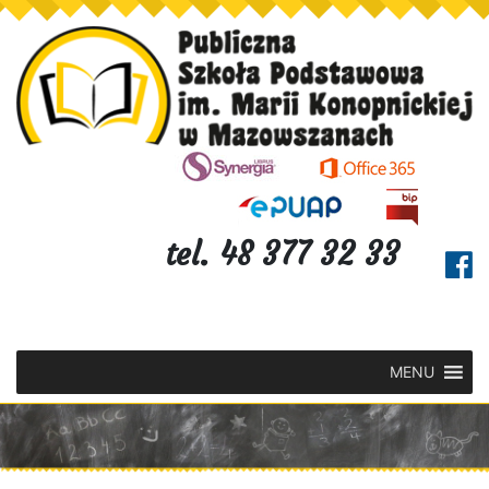
tel. 48 377 32 33
MENU