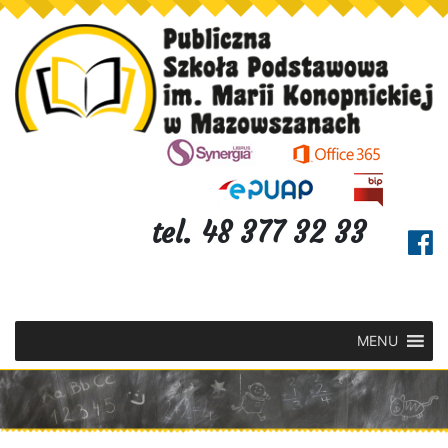
tel. 48 377 32 33
MENU