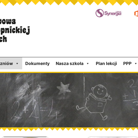
czniów
Dokumenty
Nasza szkoła
Plan lekcji
PPP