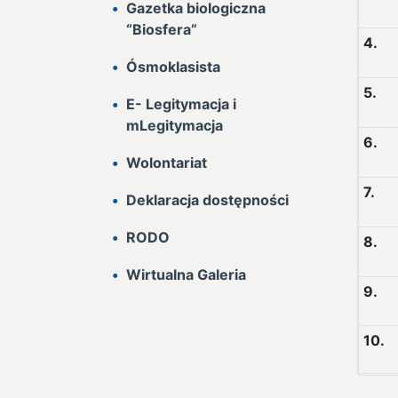
Gazetka biologiczna
“Biosfera”
4.
Ósmoklasista
5.
E- Legitymacja i
mLegitymacja
6.
Wolontariat
7.
Deklaracja dostępności
RODO
8.
Wirtualna Galeria
9.
10.