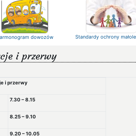
Standardy ochrony małole
armonogram dowozów
cje i przerwy
je i przerwy
7.30 – 8.15
8.25 – 9.10
9.20 – 10.05