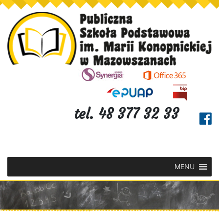
tel. 48 377 32 33
MENU