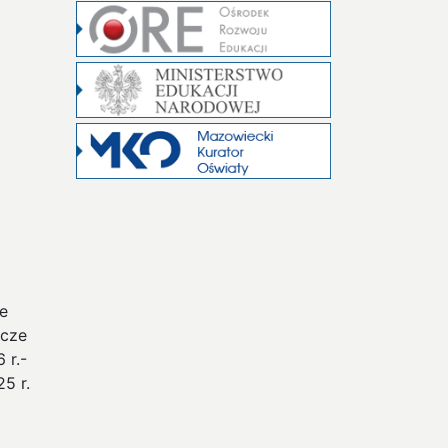
e
ocze
 r.-
5 r.