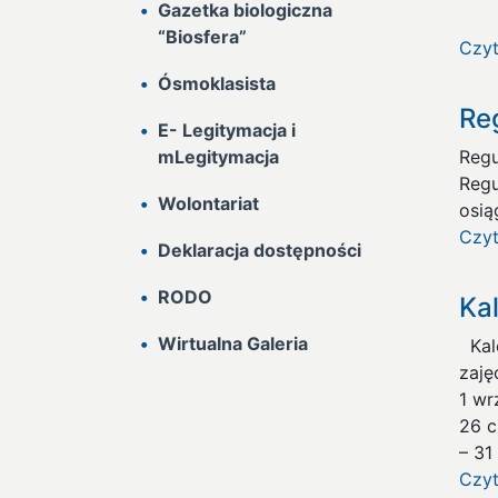
Gazetka biologiczna
“Biosfera”
Czyt
Ósmoklasista
Re
E- Legitymacja i
mLegitymacja
Regu
Regu
Wolontariat
osi
Czyt
Deklaracja dostępności
RODO
Ka
Wirtualna Galeria
Kale
zaję
1 wr
26 c
– 31
Czyt