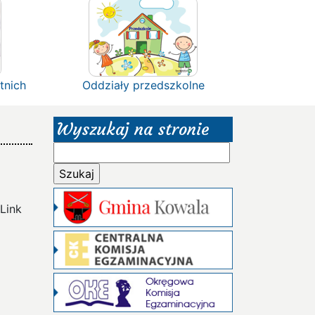
tnich
Oddziały przedszkolne
Wyszukaj na stronie
Szukaj:
Link
.pdf