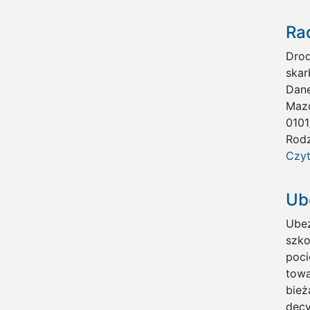
Ra
Drod
skar
Dane
Mazo
0101
Rodz
Czyt
Ub
Ubez
szk
poci
towa
bież
decy