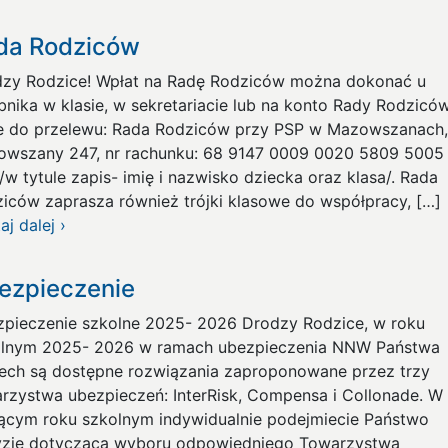
da Rodziców
zy Rodzice! Wpłat na Radę Rodziców można dokonać u
bnika w klasie, w sekretariacie lub na konto Rady Rodziców
 do przelewu: Rada Rodziców przy PSP w Mazowszanach,
wszany 247, nr rachunku: 68 9147 0009 0020 5809 5005
/w tytule zapis- imię i nazwisko dziecka oraz klasa/. Rada
iców zaprasza również trójki klasowe do współpracy, […]
aj dalej ›
ezpieczenie
pieczenie szkolne 2025- 2026 Drodzy Rodzice, w roku
olnym 2025- 2026 w ramach ubezpieczenia NNW Państwa
ech są dostępne rozwiązania zaproponowane przez trzy
rzystwa ubezpieczeń: InterRisk, Compensa i Collonade. W
ącym roku szkolnym indywidualnie podejmiecie Państwo
zję dotyczącą wyboru odpowiedniego Towarzystwa