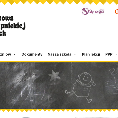
czniów
Dokumenty
Nasza szkoła
Plan lekcji
PPP