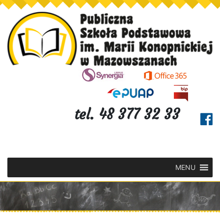
tel. 48 377 32 33
MENU