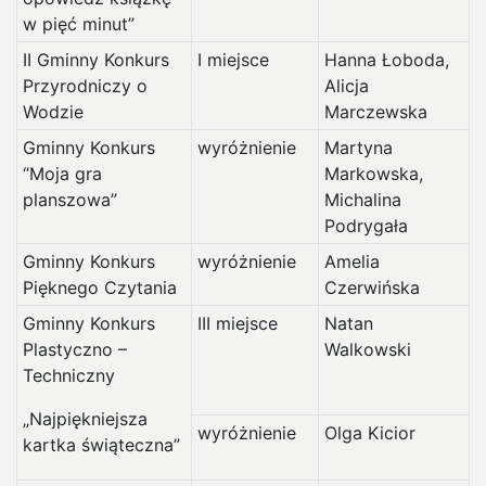
w pięć minut”
II Gminny Konkurs
I miejsce
Hanna Łoboda,
Przyrodniczy o
Alicja
Wodzie
Marczewska
Gminny Konkurs
wyróżnienie
Martyna
“Moja gra
Markowska,
planszowa”
Michalina
Podrygała
Gminny Konkurs
wyróżnienie
Amelia
Pięknego Czytania
Czerwińska
Gminny Konkurs
III miejsce
Natan
Plastyczno –
Walkowski
Techniczny
„Najpiękniejsza
wyróżnienie
Olga Kicior
kartka świąteczna”