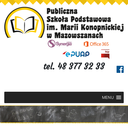
tel. 48 377 32 33
MENU