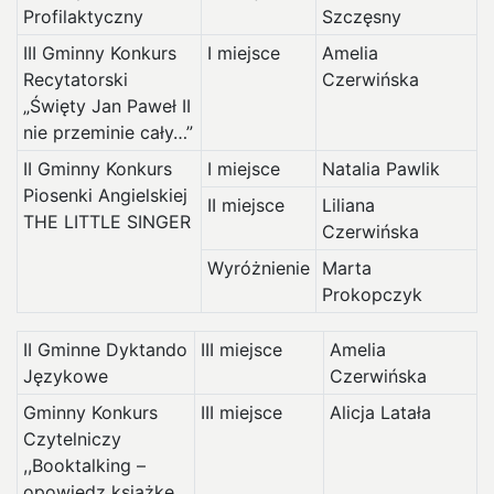
Profilaktyczny
Szczęsny
III Gminny Konkurs
I miejsce
Amelia
Recytatorski
Czerwińska
„Święty Jan Paweł II
nie przeminie cały…”
II Gminny Konkurs
I miejsce
Natalia Pawlik
Piosenki Angielskiej
II miejsce
Liliana
THE LITTLE SINGER
Czerwińska
Wyróżnienie
Marta
Prokopczyk
II Gminne Dyktando
III miejsce
Amelia
Językowe
Czerwińska
Gminny Konkurs
III miejsce
Alicja Latała
Czytelniczy
,,Booktalking –
opowiedz książkę