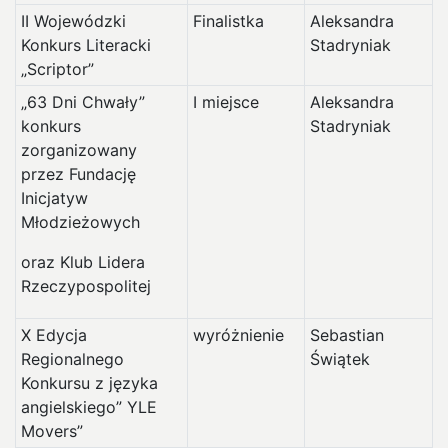
II Wojewódzki
Finalistka
Aleksandra
Konkurs Literacki
Stadryniak
„Scriptor”
„63 Dni Chwały”
I miejsce
Aleksandra
konkurs
Stadryniak
zorganizowany
przez Fundację
Inicjatyw
Młodzieżowych
oraz Klub Lidera
Rzeczypospolitej
X Edycja
wyróżnienie
Sebastian
Regionalnego
Świątek
Konkursu z języka
angielskiego” YLE
Movers”