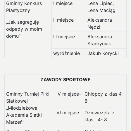
Gminny Konkurs
I miejsce
Lena Lipiec,
Plastyczny
Lena Maciąg
II miejsce
Aleksandra
„Jak segreguję
Nędzi
odpady w moim
domu”
III miejsce
Aleksandra
Stadryniak
wyróżnienie
Jakub Korycki
ZAWODY SPORTOWE
Gminny Turniej Piłki
IV miejsce-
Chłopcy z klas 4-
Siatkowej
8
„Młodzieżowa
VI miejsce
Dziewczęta z
Akademia Siatki
klas 4- 8
Marzeń”