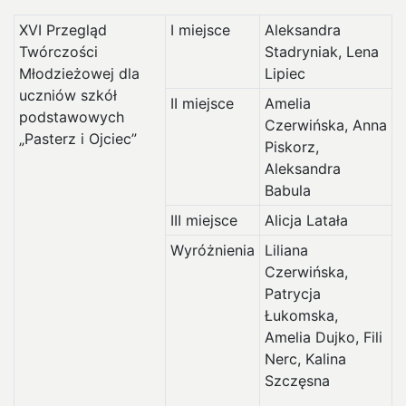
XVI Przegląd
I miejsce
Aleksandra
Twórczości
Stadryniak, Lena
Młodzieżowej dla
Lipiec
uczniów szkół
II miejsce
Amelia
podstawowych
Czerwińska, Anna
„Pasterz i Ojciec”
Piskorz,
Aleksandra
Babula
III miejsce
Alicja Latała
Wyróżnienia
Liliana
Czerwińska,
Patrycja
Łukomska,
Amelia Dujko, Fili
Nerc, Kalina
Szczęsna