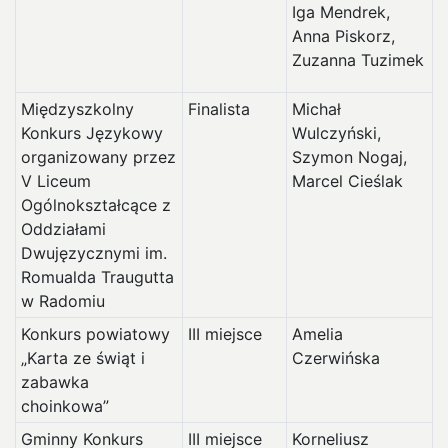
Iga Mendrek,
Anna Piskorz,
Zuzanna Tuzimek
Międzyszkolny
Finalista
Michał
Konkurs Językowy
Wulczyński,
organizowany przez
Szymon Nogaj,
V Liceum
Marcel Cieślak
Ogólnokształcące z
Oddziałami
Dwujęzycznymi im.
Romualda Traugutta
w Radomiu
Konkurs powiatowy
III miejsce
Amelia
„Karta ze świąt i
Czerwińska
zabawka
choinkowa”
Gminny Konkurs
III miejsce
Korneliusz