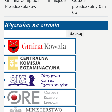
Gminna Olimpiada
II miejsce
Oddział
Przedszkolaków
przedszkolny 0a i
0b
Wyszukaj na stronie
Szukaj: