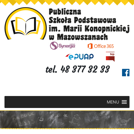
tel. 48 377 32 33
MENU