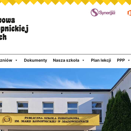
czniów
Dokumenty
Nasza szkoła
Plan lekcji
PPP