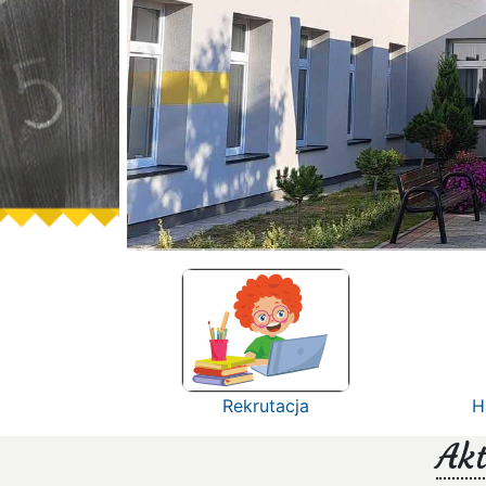
Rekrutacja
H
Akt