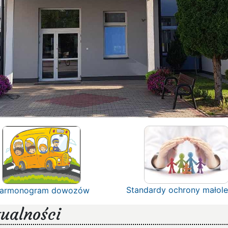
Standardy ochrony małole
armonogram dowozów
ualności