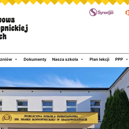
czniów
Dokumenty
Nasza szkoła
Plan lekcji
PPP