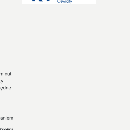
 minut
zy
będne
aniem
Trelka