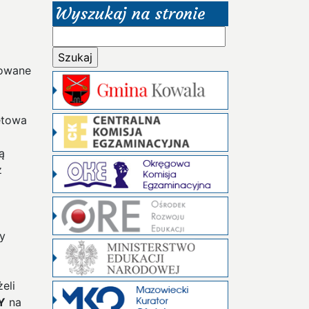
Wyszukaj na stronie
Szukaj:
zowane
etowa
ą
z
ły
eli
Y
na