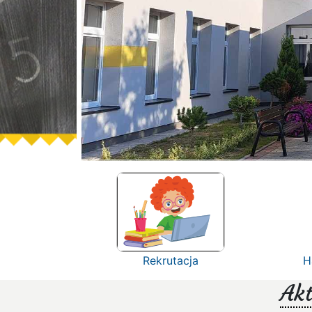
Rekrutacja
H
Akt