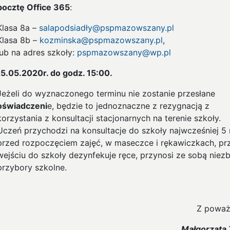
pocztę Office 365
:
Klasa 8a –
salapodsiadły@pspmazowszany.pl
Klasa 8b –
kozminska@pspmazowszany.pl
,
lub na adres szkoły:
pspmazowszany@wp.pl
25.05.2020r. do godz. 15:00.
Jeżeli do wyznaczonego terminu nie zostanie przesłane
oświadczeni
e, będzie to jednoznaczne z rezygnacją z
korzystania z konsultacji stacjonarnych na terenie szkoły.
Uczeń przychodzi na konsultacje do szkoły najwcześniej 5
przed rozpoczęciem zajęć, w maseczce i rękawiczkach, pr
wejściu do szkoły dezynfekuje ręce, przynosi ze sobą niez
przybory szkolne.
Z poważ
Małgorzata 