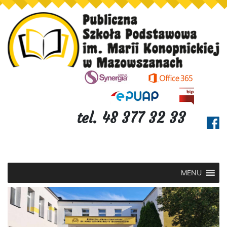
tel. 48 377 32 33
MENU