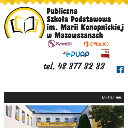
tel. 48 377 32 33
MENU