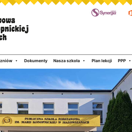
czniów
Dokumenty
Nasza szkoła
Plan lekcji
PPP