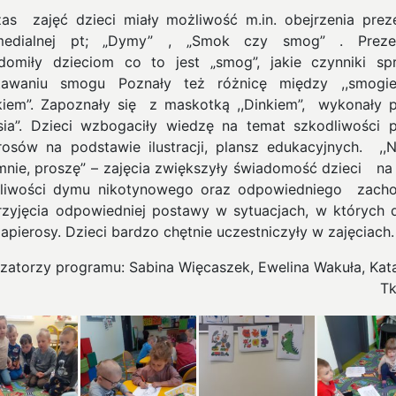
as zajęć dzieci miały możliwość m.in. obejrzenia preze
imedialnej pt; „Dymy” , „Smok czy smog” . Prezen
domiły dzieciom co to jest „smog”, jakie czynniki spr
tawaniu smogu Poznały też różnicę między ,,smogie
kiem”. Zapoznały się z maskotką ,,Dinkiem”, wykonały p
usia”. Dzieci wzbogaciły wiedzę na temat szkodliwości p
rosów na podstawie ilustracji, plansz edukacyjnych. ,,N
mnie, proszę” – zajęcia zwiększyły świadomość dzieci na
liwości dymu nikotynowego oraz odpowiedniego zach
przyjęcia odpowiedniej postawy w sytuacjach, w których d
papierosy. Dzieci bardzo chętnie uczestniczyły w zajęciach.
izatorzy programu: Sabina Więcaszek, Ewelina Wakuła, Kat
T