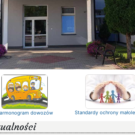
Standardy ochrony małole
armonogram dowozów
ualności