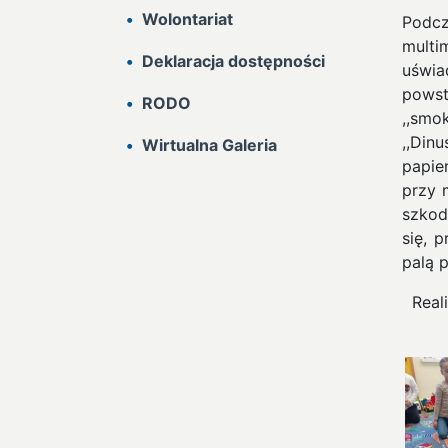
Wolontariat
Podcz
mult
Deklaracja dostępności
uświa
pows
RODO
,,smo
,,Din
Wirtualna Galeria
papie
przy 
szkod
się, 
palą 
Real