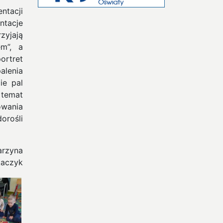
ntacji
tacje
zyjają
m”, a
ortret
alenia
ie pal
 temat
owania
orośli
arzyna
kaczyk