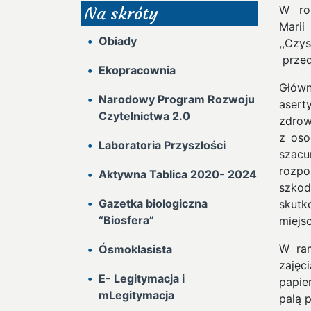
W rok
Na skróty
Mari
Obiady
,,Czy
przed
Ekopracownia
Głów
Narodowy Program Rozwoju
asert
Czytelnictwa 2.0
zdrow
z oso
Laboratoria Przyszłości
szacu
rozp
Aktywna Tablica 2020- 2024
szkod
Gazetka biologiczna
skutk
“Biosfera”
miejs
W ram
Ósmoklasista
zajęc
E- Legitymacja i
papie
mLegitymacja
palą 