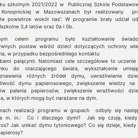
u szkolnym 2021/2022 w Publicznej Szkole Podstawow
i Konopnickiej w Mazowszanach był realizowany pr
ste powietrze wokół nas”. W programie brały udział od
szkolne 3,4 latów oraz 0a i 0b.
nym celem programu było kształtowanie świado
ywnych postaw wśród dzieci dotyczących ochrony wł
ia, w przypadku bezpośredniego kontaktu
bami palącymi. Natomiast cele szczegółowe to uczenie 
nku do otaczającego świata, wykształcenie umieję
oznawania różnych źródeł dymu, uwrażliwienie dzie
liwość dymu papierosowego, zwiększenie wiedzy na
ów palenia papierosów, zwiększenie wrażliwości dzi
ca, w których mogą być narażane na dym.
ach realizacji programu w grupach odbyły się nastę
ia m. in.: Co i dlaczego dymi? Jak się czuję, kied
ros? Jak unikać dymu tytoniowego? Co się dzieje, kiedy 
papierosy?