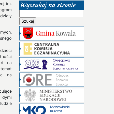
ej im.
Wyszukaj na stronie
ogram
Szukaj:
działy
mych,
asnego
dzieci
tności
ci na
 temat
eci na
pujące
y dymi
ludzie