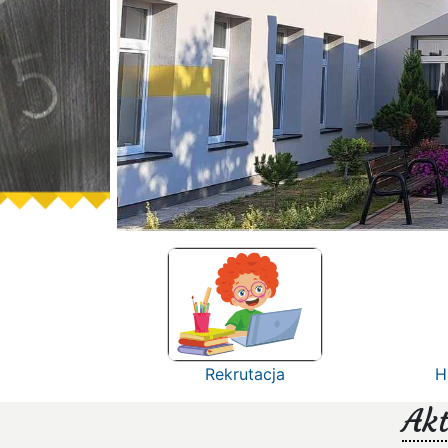
Rekrutacja
H
Akt