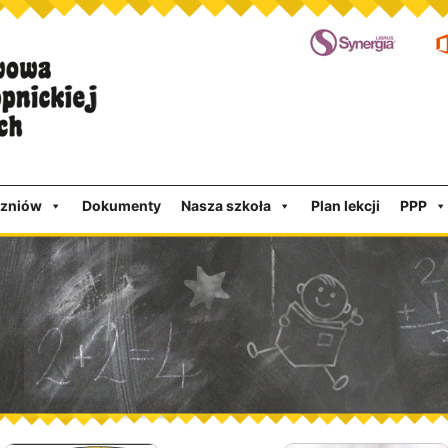
czniów
Dokumenty
Nasza szkoła
Plan lekcji
PPP