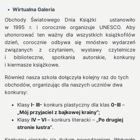
Wirtualna Galeria
Obchody Światowego Dnia Książki ustanowiło
w 1995 r. i corocznie organizuje UNESCO. Aby
uhonorować ten ważny dla wszystkich książkofilów
dzień, corocznie odbywa się mnóstwo wydarzeń
związanych z czytaniem, wystawy czytelnicze
i biblioteczne, spotkania autorskie, konkursy
i kiermasze książkowe.
Również nasza szkoła dołączyła kolejny raz do tych
obchodów, organizując dla naszych uczniów dwa
konkursy:
Klasy
I- III-
konkurs plastyczny dla klas
0-III
–
„Mój przyjaciel z bajkowej krainy”;
Klasy
IV – VI
– konkurs literacki –
„Po drugiej
stronie lustra”
.
Konkursy cieszyły się dużym powodzeniem. Wpłynęło