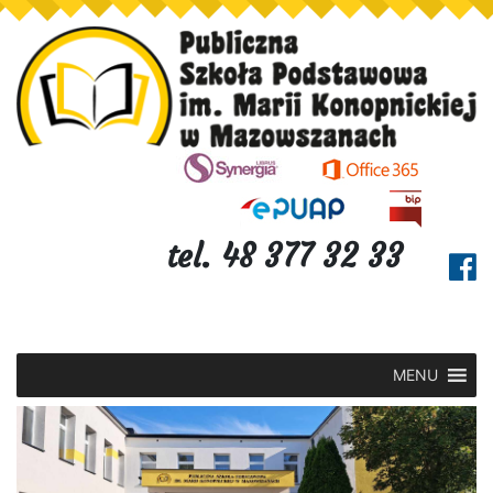
tel. 48 377 32 33
MENU