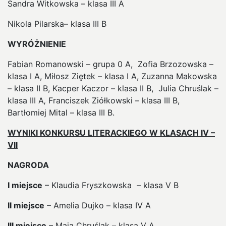
Sandra Witkowska – klasa III A
Nikola Pilarska– klasa III B
WYRÓŻNIENIE
Fabian Romanowski – grupa 0 A, Zofia Brzozowska –
klasa I A, Miłosz Ziętek – klasa I A, Zuzanna Makowska
– klasa II B, Kacper Kaczor – klasa II B,
Julia Chruślak –
klasa III A
,
Franciszek Ziółkowski – klasa III B,
Bartłomiej Mital – klasa III B.
WYNIKI KONKURSU LITERACKIEGO W KLASACH IV –
VII
NAGRODA
I miejsce
– Klaudia Fryszkowska – klasa V B
II miejsce
– Amelia Dujko – klasa IV A
III miejsce
– Maja Chruślak – klasa V A