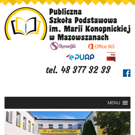
tel. 48 377 32 33
MENU