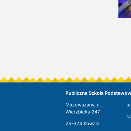
Publiczna Szkoła Podstawowa
Mazowszany, ul.
te
Wierzbicka 247
s
26-624 Kowala