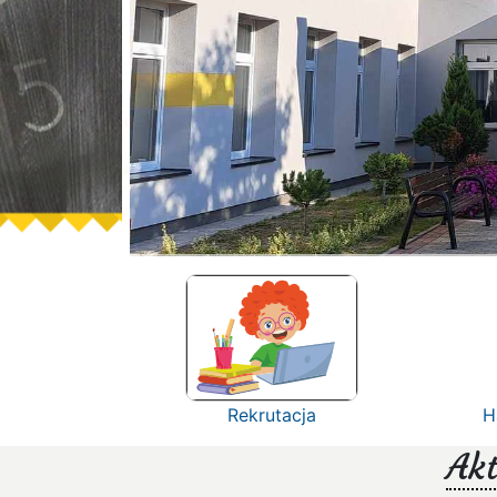
Rekrutacja
H
Akt