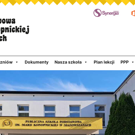
czniów
Dokumenty
Nasza szkoła
Plan lekcji
PPP