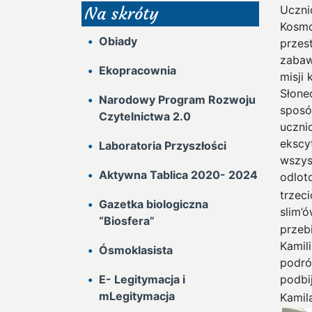
Uczni
Na skróty
Kosmo
Obiady
przes
zabaw
Ekopracownia
misji
Słonec
Narodowy Program Rozwoju
sposó
Czytelnictwa 2.0
uczni
ekscy
Laboratoria Przyszłości
wszys
Aktywna Tablica 2020- 2024
odlot
trzec
Gazetka biologiczna
slim’ó
“Biosfera”
przeb
Kamili
Ósmoklasista
podró
E- Legitymacja i
podbi
mLegitymacja
Kamil