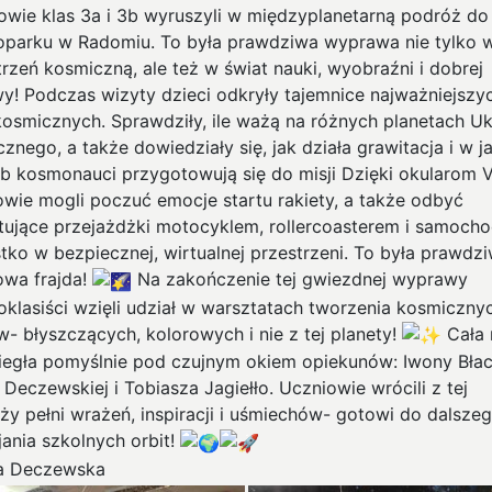
owie klas 3a i 3b wyruszyli w międzyplanetarną podróż do
parku w Radomiu. To była prawdziwa wyprawa nie tylko 
trzeń kosmiczną, ale też w świat nauki, wyobraźni i dobrej
y! Podczas wizyty dzieci odkryły tajemnice najważniejszy
 kosmicznych. Sprawdziły, ile ważą na różnych planetach U
znego, a także dowiedziały się, jak działa grawitacja i w ja
b kosmonauci przygotowują się do misji Dzięki okularom 
owie mogli poczuć emocje startu rakiety, a także odbyć
tujące przejażdżki motocyklem, rollercoasterem i samoch
tko w bezpiecznej, wirtualnej przestrzeni. To była prawdz
owa frajda!
Na zakończenie tej gwiezdnej wyprawy
ioklasiści wzięli udział w warsztatach tworzenia kosmiczny
w- błyszczących, kolorowych i nie z tej planety!
Cała 
iegła pomyślnie pod czujnym okiem opiekunów: Iwony Błac
 Deczewskiej i Tobiasza Jagiełło. Uczniowie wrócili z tej
ży pełni wrażeń, inspiracji i uśmiechów- gotowi do dalsze
jania szkolnych orbit!
a Deczewska