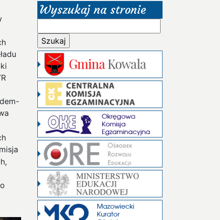
Wyszukaj na stronie
w
Szukaj:
ch
kładu
ki
VR
odem-
iwa
ch
misja
h,
go