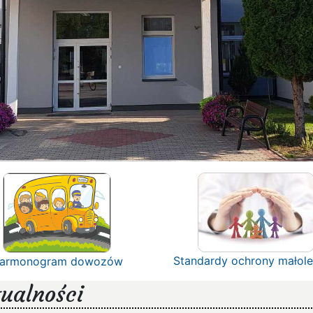
Standardy ochrony małole
armonogram dowozów
ualności