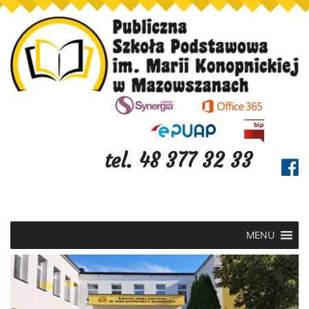
tel. 48 377 32 33
MENU