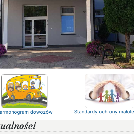
Standardy ochrony małole
armonogram dowozów
ualności