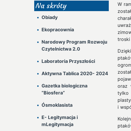
W ram
Na skróty
zosta
Obiady
char
uwraż
Ekopracownia
zimow
trosk
Narodowy Program Rozwoju
Czytelnictwa 2.0
Dzię
ptak
Laboratoria Przyszłości
ogrom
zosta
Aktywna Tablica 2020- 2024
pojaw
Gazetka biologiczna
oraz 
“Biosfera”
tylko
plast
Ósmoklasista
i wsp
E- Legitymacja i
Kolej
mLegitymacja
ptak