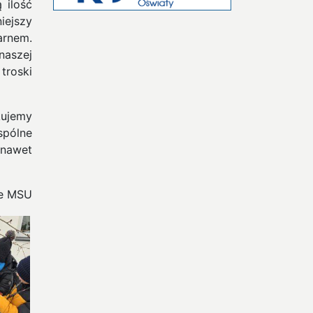
 ilość
iejszy
arnem.
naszej
 troski
kujemy
spólne
 nawet
e MSU