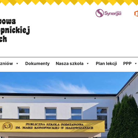
czniów
Dokumenty
Nasza szkoła
Plan lekcji
PPP