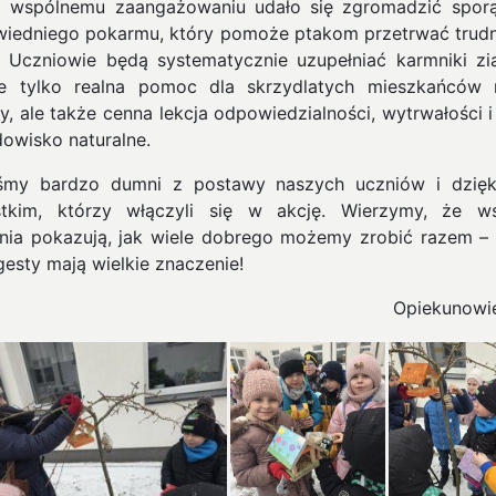
i wspólnemu zaangażowaniu udało się zgromadzić sporą
iedniego pokarmu, który pomoże ptakom przetrwać trudn
. Uczniowie będą systematycznie uzupełniać karmniki zi
e tylko realna pomoc dla skrzydlatych mieszkańców 
y, ale także cenna lekcja odpowiedzialności, wytrwałości i
dowisko naturalne.
śmy bardzo dumni z postawy naszych uczniów i dzię
tkim, którzy włączyli się w akcję. Wierzymy, że w
ania pokazują, jak wiele dobrego możemy zrobić razem –
gesty mają wielkie znaczenie!
Opiekunowi