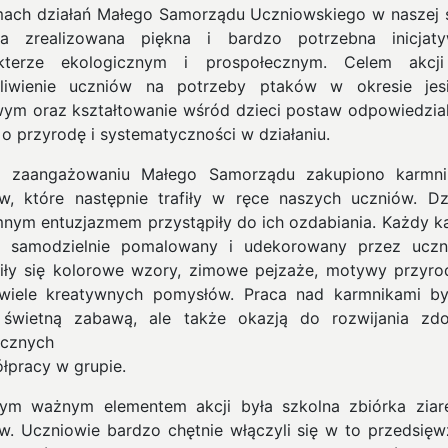
ach działań
Małego Samorządu Uczniowskiego
w naszej 
ła zrealizowana piękna i bardzo potrzebna inicja
akterze ekologicznym i prospołecznym. Celem akcji
liwienie uczniów na potrzeby ptaków w okresie jes
ym oraz kształtowanie wśród dzieci postaw odpowiedzial
i o przyrodę i systematyczności w działaniu.
ki zaangażowaniu Małego Samorządu zakupiono
karmni
ów
, które następnie trafiły w ręce naszych uczniów. Dz
nym entuzjazmem przystąpiły do ich ozdabiania. Każdy k
ł samodzielnie pomalowany i udekorowany przez ucz
iły się kolorowe wzory, zimowe pejzaże, motywy przyro
wiele kreatywnych pomysłów. Praca nad karmnikami by
 świetną zabawą, ale także okazją do rozwijania zdo
ycznych
ółpracy w grupie.
nym ważnym elementem akcji była
szkolna zbiórka ziar
ów
. Uczniowie bardzo chętnie włączyli się w to przedsięwz