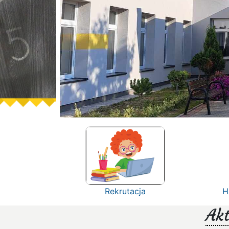
Rekrutacja
H
Akt