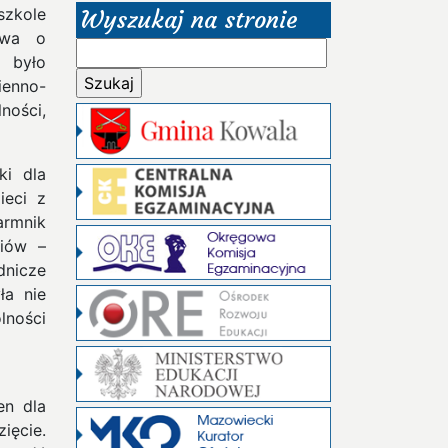
szkole
Wyszukaj na stronie
tywa o
Szukaj:
 było
ienno-
ności,
ki dla
ieci z
armnik
niów –
dnicze
ła nie
lności
en dla
ięcie.