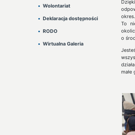
Dzięk
Wolontariat
odpow
okres
Deklaracja dostępności
To ni
okolic
RODO
o śro
Wirtualna Galeria
Jeste
wszys
dział
małe 