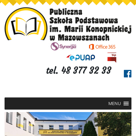
tel. 48 377 32 33
MENU