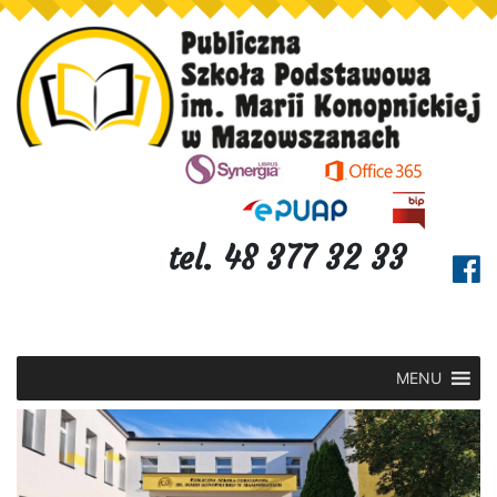
tel. 48 377 32 33
MENU