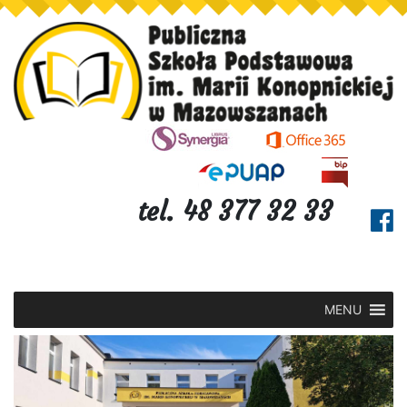
tel. 48 377 32 33
MENU