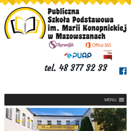
tel. 48 377 32 33
MENU