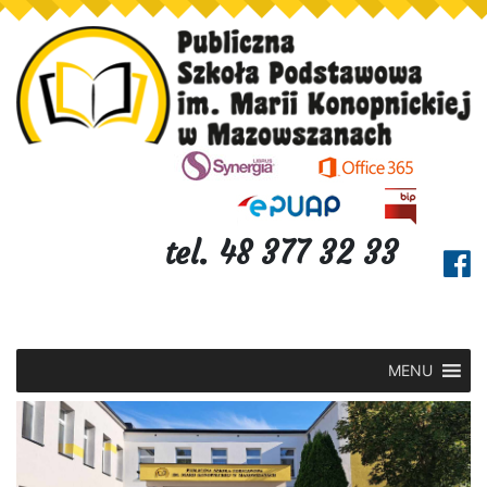
tel. 48 377 32 33
MENU