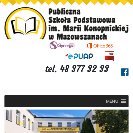
tel. 48 377 32 33
MENU