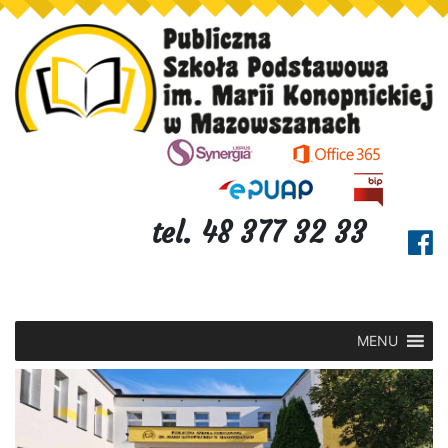
tel. 48 377 32 33
MENU