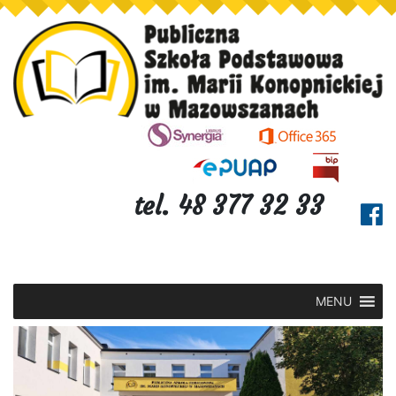
tel. 48 377 32 33
MENU