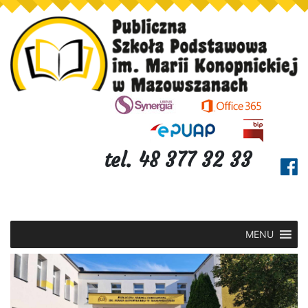
tel. 48 377 32 33
MENU