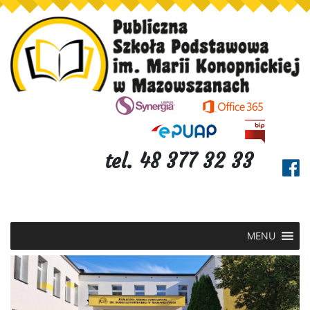
tel. 48 377 32 33
MENU