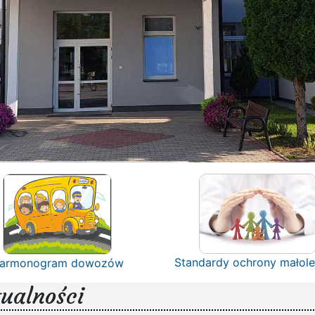
Standardy ochrony małole
armonogram dowozów
ualności