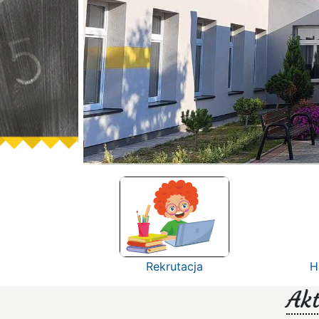
Rekrutacja
H
Akt