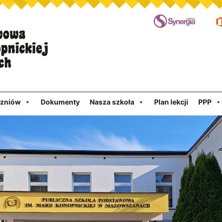
czniów
Dokumenty
Nasza szkoła
Plan lekcji
PPP