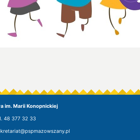
 im. Marii Konopnickiej
l. 48 377 32 33
ekretariat@pspmazowszany.pl