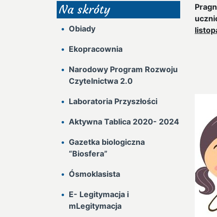
Pragn
Na skróty
uczni
Obiady
listo
Ekopracownia
Narodowy Program Rozwoju
Czytelnictwa 2.0
Laboratoria Przyszłości
Aktywna Tablica 2020- 2024
Gazetka biologiczna
“Biosfera”
Ósmoklasista
E- Legitymacja i
mLegitymacja