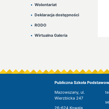
Wolontariat
Deklaracja dostępności
RODO
Wirtualna Galeria
Publiczna Szkoła Podstawowa
Mazowszany, ul.
te
Wierzbicka 247
s
26-624 Kowala