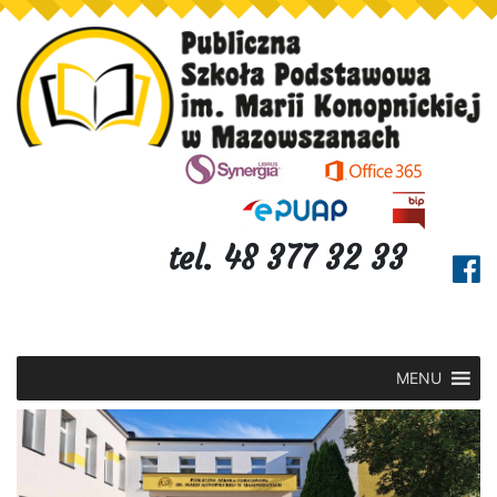
tel. 48 377 32 33
MENU