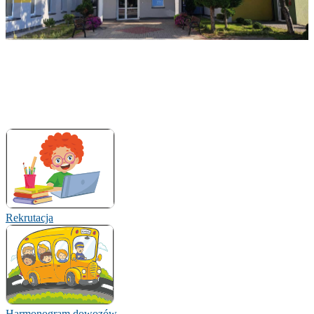
Rekrutacja
Harmonogram dowozów