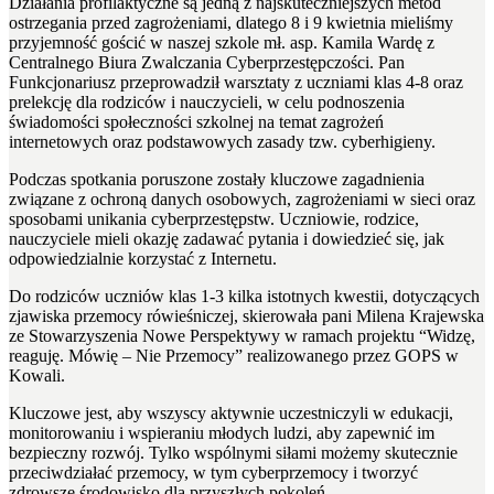
Działania profilaktyczne są jedną z najskuteczniejszych metod
ostrzegania przed zagrożeniami, dlatego 8 i 9 kwietnia mieliśmy
przyjemność gościć w naszej szkole mł. asp. Kamila Wardę z
Centralnego Biura Zwalczania Cyberprzestępczości. Pan
Funkcjonariusz przeprowadził warsztaty z uczniami klas 4-8 oraz
prelekcję dla rodziców i nauczycieli, w celu podnoszenia
świadomości społeczności szkolnej na temat zagrożeń
internetowych oraz podstawowych zasady tzw. cyberhigieny.
Podczas spotkania poruszone zostały kluczowe zagadnienia
związane z ochroną danych osobowych, zagrożeniami w sieci oraz
sposobami unikania cyberprzestępstw. Uczniowie, rodzice,
nauczyciele mieli okazję zadawać pytania i dowiedzieć się, jak
odpowiedzialnie korzystać z Internetu.
Do rodziców uczniów klas 1-3 kilka istotnych kwestii, dotyczących
zjawiska przemocy rówieśniczej, skierowała pani Milena Krajewska
ze Stowarzyszenia Nowe Perspektywy w ramach projektu “Widzę,
reaguję. Mówię – Nie Przemocy” realizowanego przez GOPS w
Kowali.
Kluczowe jest, aby wszyscy aktywnie uczestniczyli w edukacji,
monitorowaniu i wspieraniu młodych ludzi, aby zapewnić im
bezpieczny rozwój. Tylko wspólnymi siłami możemy skutecznie
przeciwdziałać przemocy, w tym cyberprzemocy i tworzyć
zdrowsze środowisko dla przyszłych pokoleń.