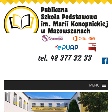
tel. 48 377 32 33
MENU