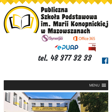
tel. 48 377 32 33
MENU