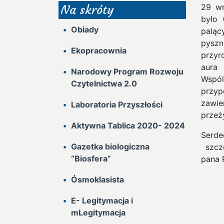
29 wr
Na skróty
było 
Obiady
paląc
pyszn
Ekopracownia
przyr
aura 
Narodowy Program Rozwoju
Wspól
Czytelnictwa 2.0
przyp
zawie
Laboratoria Przyszłości
przeży
Aktywna Tablica 2020- 2024
Serd
Gazetka biologiczna
szcze
“Biosfera”
pana 
Ósmoklasista
E- Legitymacja i
mLegitymacja