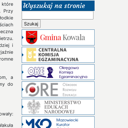
 które
Wyszukaj na stronie
.
Przy
Szukaj:
łodkie
ściach
neczna
etrzu.
ziej i
jaźnie
gromne
om, a
emy do
owały:
Wakuła