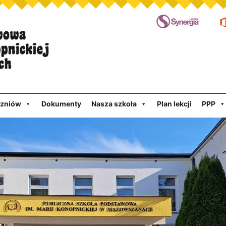
czniów
Dokumenty
Nasza szkoła
Plan lekcji
PPP