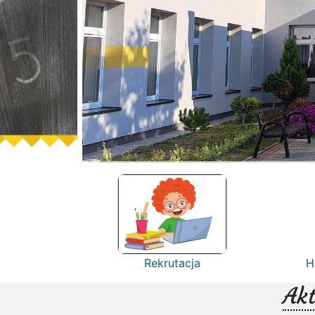
Rekrutacja
H
Akt