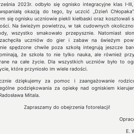
ześnia 2023r. odbyło się ognisko integracyjne klas I-III,
wspaniałą okazją do tego, by uczcić „Dzień Chłopaka”
ym się ognisku uczniowie piekli kiełbaski oraz kosztowali s
ości. Na świeżym powietrzu, w tak cudownych okoliczno
ody, wszystko smakowało przepysznie. Natomiast sło
zachęciła uczniów do gier i zabaw na świeżym powi
nie spędzone chwile poza szkołą integrują jeszcze bard
ominają, że szkoła to nie tylko nauka, ale również przy
rane na całe życie. Dla wszystkich uczniów było to o
cie, które przyniosło im wiele radości.
ecznie dziękujemy za pomoc i zaangażowanie rodzic
gólne podziękowania za opiekę nad ogniskiem kieruj
Radosława Mitala.
Zapraszamy do obejrzenia fotorelacji!
Oprac
E. 