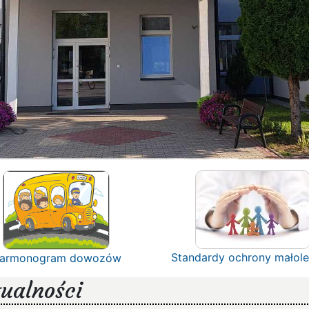
Standardy ochrony małole
armonogram dowozów
ualności