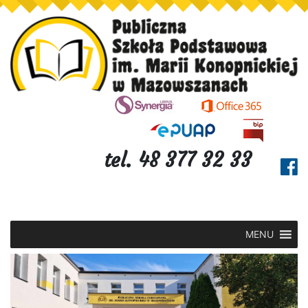
tel. 48 377 32 33
MENU