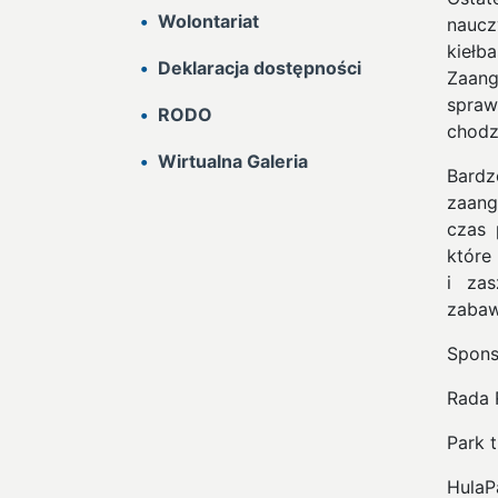
Wolontariat
naucz
kieł
Deklaracja dostępności
Zaang
spraw
RODO
chodz
Wirtualna Galeria
Bardz
zaang
czas 
które
i zas
zabaw
Spons
Rada 
Park 
HulaP