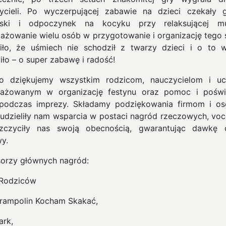
ycieli. Po wyczerpującej zabawie na dzieci czekały 
baski i odpoczynek na kocyku przy relaksującej mu
ażowanie wielu osób w przygotowanie i organizację tego 
iło, że uśmiech nie schodził z twarzy dzieci i o to w
iło – o super zabawę i radość!
o dziękujemy wszystkim rodzicom, nauczycielom i u
ażowanym w organizację festynu oraz pomoc i pośw
podczas imprezy. Składamy podziękowania firmom i o
 udzieliły nam wsparcia w postaci nagród rzeczowych, vo
zczyciły nas swoją obecnością, gwarantując dawkę 
y.
orzy głównych nagród:
Rodziców
trampolin Kocham Skakać,
ark,