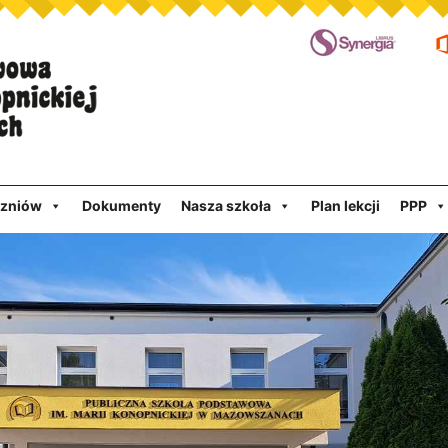
czniów
Dokumenty
Nasza szkoła
Plan lekcji
PPP