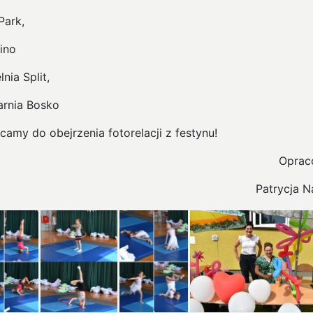
Park,
ino
lnia Split,
arnia Bosko
camy do obejrzenia fotorelacji z festynu!
Oprac
Patrycja N