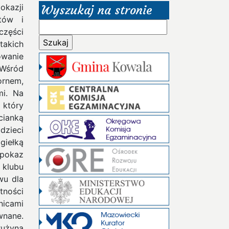
okazji
Wyszukaj na stronie
tów i
Szukaj:
części
takich
owanie
śród
ornem,
mi. Na
 który
cianką
dzieci
giełką
 pokaz
 klubu
wu dla
tności
nicami
wnane.
rużyna