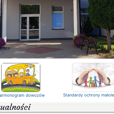
Standardy ochrony małole
armonogram dowozów
ualności