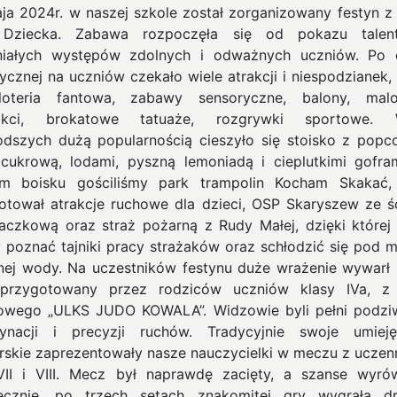
ja 2024r. w naszej szkole został zorganizowany festyn z 
 Dziecka. Zabawa rozpoczęła się od pokazu talen
iałych występów zdolnych i odważnych uczniów. Po 
tycznej na uczniów czekało wiele atrakcji i niespodzianek, 
loteria fantowa, zabawy sensoryczne, balony, mal
okci, brokatowe tatuaże, rozgrywki sportowe.
W
odszych dużą popularnością cieszyło się stoisko z popc
cukrową, lodami, pyszną lemoniadą i cieplutkimi gofra
m boisku gościliśmy park trampolin Kocham Skakać,
otował atrakcje ruchowe dla dzieci, OSP Skaryszew ze ś
aczkową oraz straż pożarną z Rudy Małej, dzięki której 
 poznać tajniki pracy strażaków oraz schłodzić się pod m
nej wody. Na uczestników festynu duże wrażenie wywarł
przygotowany przez rodziców uczniów klasy IVa, z
owego „ULKS JUDO KOWALA”. Widzowie byli pełni podzi
ynacji i precyzji ruchów. Tradycyjnie swoje umieję
arskie zaprezentowały nasze nauczycielki w meczu z uczen
VII i VIII. Mecz był naprawdę zacięty, a szanse wyró
ecznie, po trzech setach znakomitej gry wygrała d