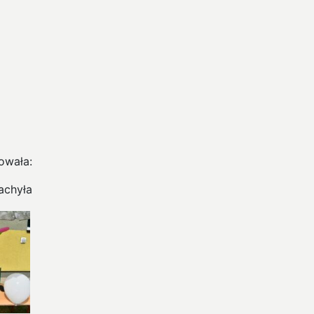
owała:
achyła