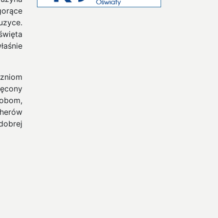
gorące
zyce.
święta
łaśnie
czniom
ięcony
sobom,
cherów
dobrej