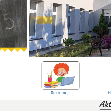
Rekrutacja
H
Akt