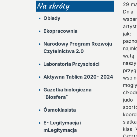
29 ma
Na skróty
Dnia
Obiady
wspan
artys
Ekopracownia
jak: 
pazn
Narodowy Program Rozwoju
najmł
Czytelnictwa 2.0
watą 
naszy
Laboratoria Przyszłości
przyg
Aktywna Tablica 2020- 2024
wspin
mogły
Gazetka biologiczna
chłod
“Biosfera”
judo 
sport
Ósmoklasista
koord
siatk
E- Legitymacja i
klas 
mLegitymacja
Ostat