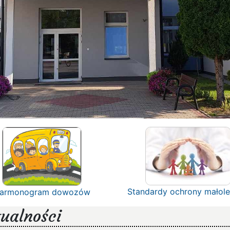
Standardy ochrony małole
armonogram dowozów
ualności