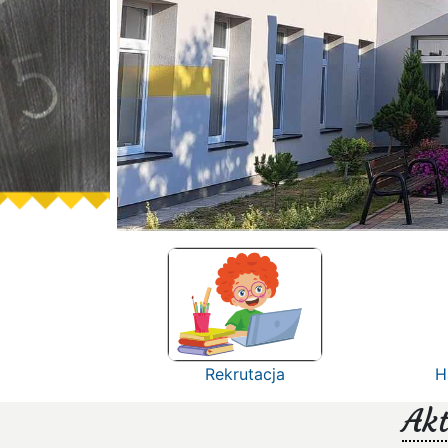
Rekrutacja
H
Akt