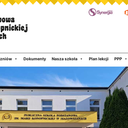
czniów
Dokumenty
Nasza szkoła
Plan lekcji
PPP