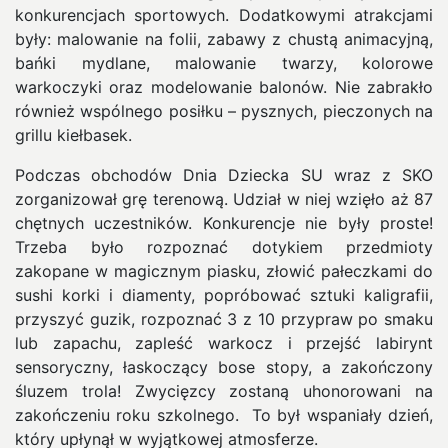
konkurencjach sportowych. Dodatkowymi atrakcjami
były: malowanie na folii, zabawy z chustą animacyjną,
bańki mydlane, malowanie twarzy, kolorowe
warkoczyki oraz modelowanie balonów. Nie zabrakło
również wspólnego posiłku – pysznych, pieczonych na
grillu kiełbasek.
Podczas obchodów Dnia Dziecka SU wraz z SKO
zorganizował grę terenową. Udział w niej wzięło aż 87
chętnych uczestników. Konkurencje nie były proste!
Trzeba było rozpoznać dotykiem przedmioty
zakopane w magicznym piasku, złowić pałeczkami do
sushi korki i diamenty, popróbować sztuki kaligrafii,
przyszyć guzik, rozpoznać 3 z 10 przypraw po smaku
lub zapachu, zapleść warkocz i przejść labirynt
sensoryczny, łaskoczący bose stopy, a zakończony
śluzem trola! Zwycięzcy zostaną uhonorowani na
zakończeniu roku szkolnego. To był wspaniały dzień,
który upłynął w wyjątkowej atmosferze.