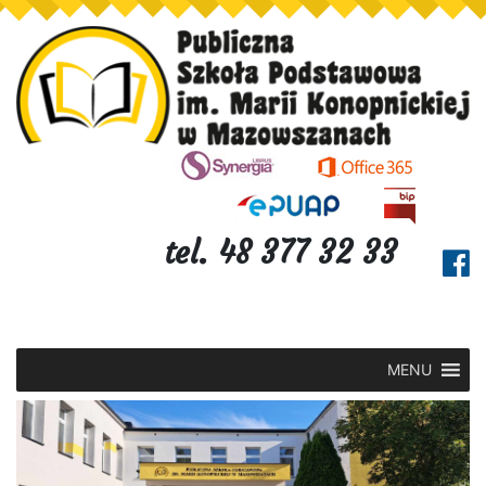
tel. 48 377 32 33
MENU