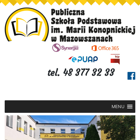
tel. 48 377 32 33
MENU