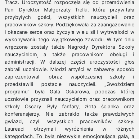
Tracz. Uroczystość rozpoczęła się od przemówienia
Pani Dyrektor Małgorzaty Trelki, która przywitała
przybyłych gości, wszystkich nauczycieli oraz
pracowników szkoły. Podziękowała za zaangażowanie
i okazane serce oraz życzyła wielu sił i wytrwałości w
wykonywaniu tego wyjątkowego zawodu. W tym dniu
wręczone zostały także Nagrody Dyrektora Szkoły
nauczycielom
a także pracownikom obsługi i
,
administracji. W dalszej części uroczystości głos
zabrali uczniowie. Młodzi artyści w zabawny sposób
zaprezentowali obraz współczesnej szkoły i
przedstawili postacie nauczycieli. „Gwoździem
programu” była Gala Oskarowa, podczas której
uczniowie przyznali nauczycielom oraz pracownikom
szkoły Oscary. Były fanfary, złota ścianka oraz
konferansjerzy. Nie zabrakło także prawdziwych
gwiazd, czyli wszystkich pracowników szkoły.
Laureaci otrzymali wyróżnienia w różnych
kategoriach. To była niezwykle emocjonująca gala, a