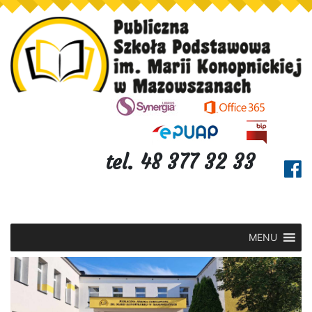
tel. 48 377 32 33
MENU