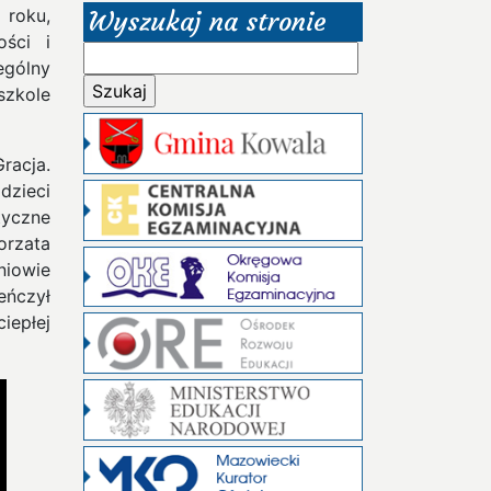
 roku,
Wyszukaj na stronie
ści i
Szukaj:
ególny
szkole
racja.
dzieci
tyczne
orzata
niowie
eńczył
iepłej