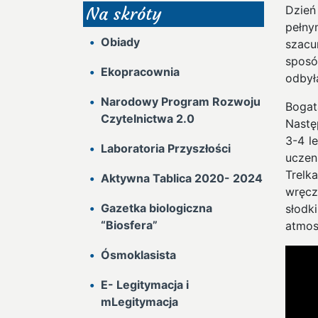
Dzień
Na skróty
pełn
Obiady
szacu
sposó
Ekopracownia
odbył
Narodowy Program Rozwoju
Bogat
Czytelnictwa 2.0
Nastę
3-4 l
Laboratoria Przyszłości
uczen
Trelk
Aktywna Tablica 2020- 2024
wręcz
Gazetka biologiczna
słodk
“Biosfera”
atmos
Ósmoklasista
E- Legitymacja i
mLegitymacja