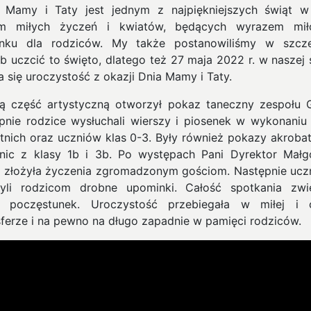
 Mamy i Taty jest jednym z najpiękniejszych świąt w
ym miłych życzeń i kwiatów, będących wyrazem miło
nku dla rodziców. My także postanowiliśmy w szcz
b uczcić to święto, dlatego też 27 maja 2022 r. w naszej 
a się uroczystość z okazji Dnia Mamy i Taty.
ą część artystyczną otworzył pokaz taneczny zespołu G
pnie rodzice wysłuchali wierszy i piosenek w wykonaniu 
etnich oraz uczniów klas 0-3. Były również pokazy akroba
nic z klasy 1b i 3b. Po występach Pani Dyrektor Małg
a złożyła życzenia zgromadzonym gościom. Następnie ucz
yli rodzicom drobne upominki. Całość spotkania zwi
i poczęstunek. Uroczystość przebiegała w miłej i c
ferze i na pewno na długo zapadnie w pamięci rodziców.