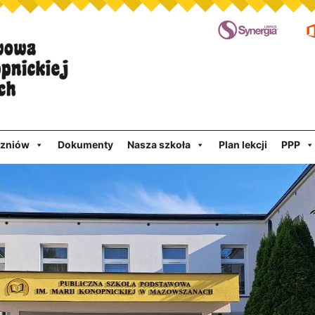
czniów
Dokumenty
Nasza szkoła
Plan lekcji
PPP