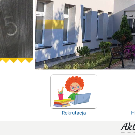
Rekrutacja
H
Akt