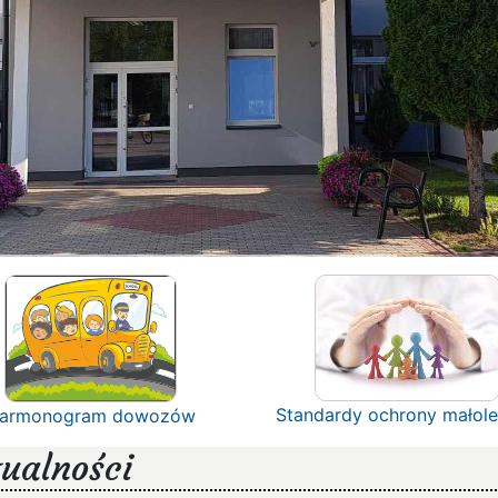
Standardy ochrony małole
armonogram dowozów
ualności