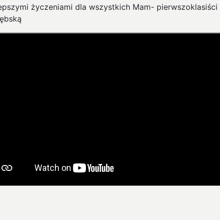
lepszymi życzeniami dla wszystkich Mam- pierwszoklasiści
Gębską