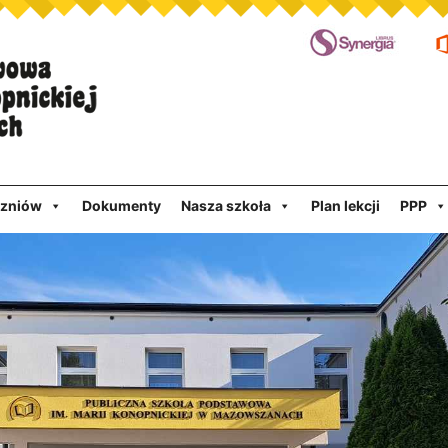
czniów
Dokumenty
Nasza szkoła
Plan lekcji
PPP