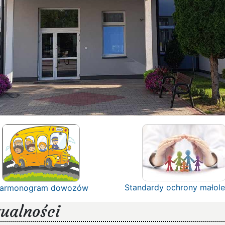
Standardy ochrony małole
armonogram dowozów
ualności