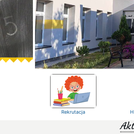
Rekrutacja
H
Akt