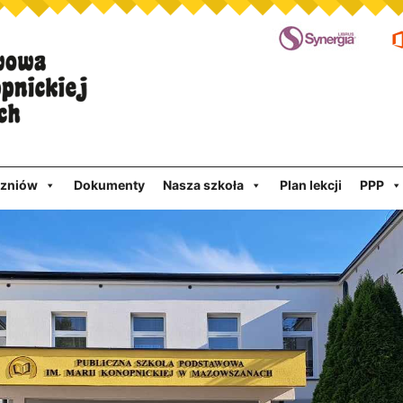
czniów
Dokumenty
Nasza szkoła
Plan lekcji
PPP