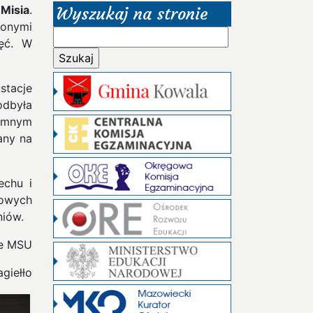
Misia
.
Wyszukaj na stronie
onymi
Szukaj:
jęć. W
stacje
odbyła
romnym
any na
echu i
kowych
niów.
e MSU
giełło