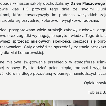
stopada w naszej szkoły obchodziliśmy
Dzień Pluszowego 
iowie klas 1–3 przyszli tego dnia ze swoimi ulubi
akami, które towarzyszyły im podczas wszystkich za
 zrobiło się przytulnie, kolorowo i wyjątkowo radośnie.
zieci przygotowano wiele atrakcji: zabawy ruchowe, degu
we oraz zagadki wymagające sprytu i wiedzy. Tego dnia 
ównież sprzedaż
misiowych słodkości
, ciesząca się og
eresowaniem. Cały dochód ze sprzedaży zostanie przekaz
kę dla Mai Komorowskiej.
ne misiowe świętowanie przebiegło w atmosferze uśmi
nej zabawy. Był to dzień pełen ciepła, radości i wyjąt
yć, które na długo pozostaną w pamięci najmłodszych ucz
Opiekunowi
Tobiasz Ja