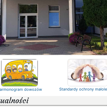
Standardy ochrony małole
armonogram dowozów
ualności