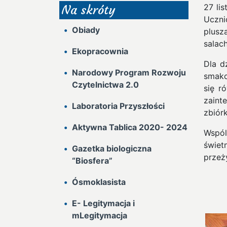
27 li
Na skróty
Uczn
Obiady
plusz
salach
Ekopracownia
Dla d
Narodowy Program Rozwoju
smako
Czytelnictwa 2.0
się r
zaint
Laboratoria Przyszłości
zbiór
Aktywna Tablica 2020- 2024
Wspól
świet
Gazetka biologiczna
przeż
“Biosfera”
Ósmoklasista
E- Legitymacja i
mLegitymacja