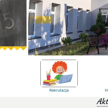
Rekrutacja
H
Akt